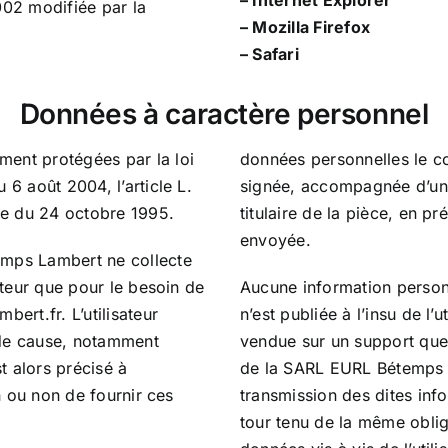
–
Internet Explorer
002 modifiée par la
–
Mozilla Firefox
–
Safari
Données à caractère personnel
ent protégées par la loi
données personnelles le c
6 août 2004, l’article L.
signée, accompagnée d’une
ne du 24 octobre 1995.
titulaire de la pièce, en pre
envoyée.
temps Lambert ne collecte
sateur que pour le besoin de
Aucune information personn
bert.fr. L’utilisateur
n’est publiée à l’insu de l’u
 de cause, notamment
vendue sur un support quel
 alors précisé à
de la SARL EURL Bétemps L
on ou non de fournir ces
transmission des dites infor
tour tenu de la même obli