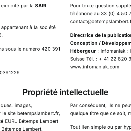
 exploité par la
SARL
Pour toute question supplé
téléphone au 33 (0) 4 50 
contact@betempslambert.f
artenant à la société
€.
Directrice de la publicati
Conception / Développe
ins sous le numéro 420 391
Hébergeur
: Infomaniak :
Suisse Tél. : + 41 22 820 
www.infomaniak.com
0391229
Propriété intellectuelle
iques, images,
Par conséquent, ils ne peuven
 le site betempslambert.fr,
quelque titre que ce soit, 
iété EURL Bétemps Lambert
Tout lien simple ou par hyp
URL Bétemps Lambert.